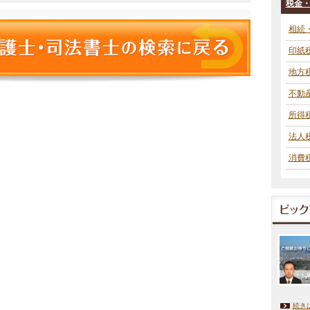
税金
相続
印紙
地方
不動
所得
法人
消費
続き