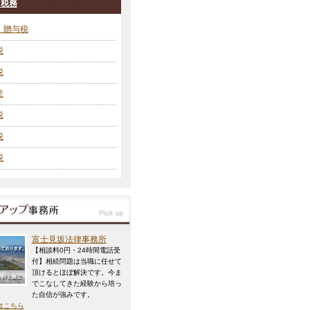
・税務
・贈与税
税
税
産
税
税
税
富士見坂法律事務所
【相談料0円・24時間電話受
付】相続問題は当職に任せて
頂けるとほぼ解決です。今ま
でこなしてきた経験から培っ
た自信が強みです。
はこちら