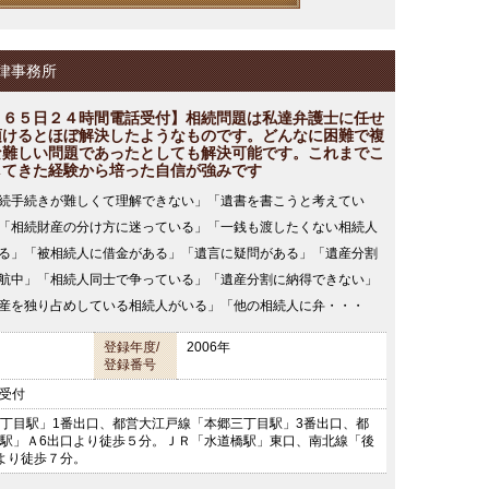
律事務所
３６５日２４時間電話受付】相続問題は私達弁護士に任せ
頂けるとほぼ解決したようなものです。どんなに困難で複
な難しい問題であったとしても解決可能です。これまでこ
してきた経験から培った自信が強みです
続手続きが難しくて理解できない」「遺書を書こうと考えてい
「相続財産の分け方に迷っている」「一銭も渡したくない相続人
る」「被相続人に借金がある」「遺言に疑問がある」「遺産分割
航中」「相続人同士で争っている」「遺産分割に納得できない」
産を独り占めしている相続人がいる」「他の相続人に弁・・・
登録年度/
2006年
登録番号
話受付
丁目駅」1番出口、都営大江戸線「本郷三丁目駅」3番出口、都
駅」Ａ6出口より徒歩５分。ＪＲ「水道橋駅」東口、南北線「後
より徒歩７分。