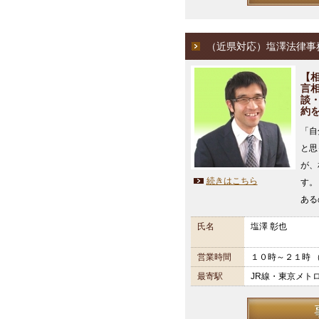
（近県対応）塩澤法律事
【
言
談
約
「自
と思
が、
続きはこちら
す。
ある
氏名
塩澤 彰也
営業時間
１０時～２１時 
最寄駅
JR線・東京メト