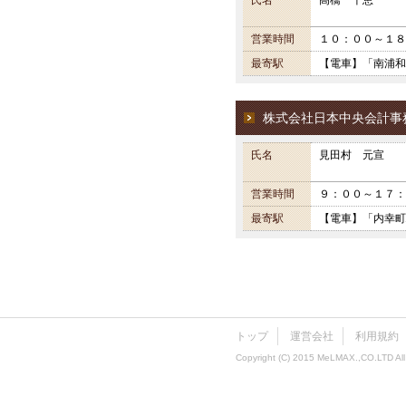
氏名
高橋 千恵
営業時間
１０：００～１８
最寄駅
【電車】「南浦和
株式会社日本中央会計事
氏名
見田村 元宣
営業時間
９：００～１７：
最寄駅
【電車】「内幸町
トップ
運営会社
利用規約
Copyright (C) 2015 MeLMAX.,CO.LTD All 