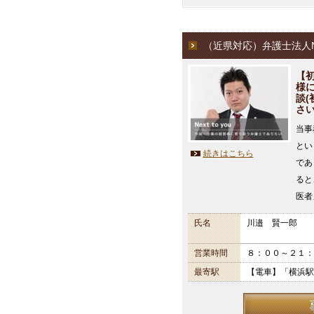
（近県対応）弁護士法人N
【
様
談
さ
当事
とい
続きはこちら
であ
ると
医者
氏名
川邉 賢一郎
営業時間
８：００～２１：
最寄駅
【電車】「横浜駅