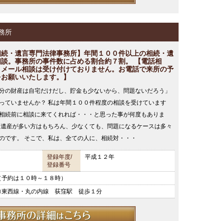
務所
相続・遺言専門法律事務所】年間１００件以上の相続・遺
相談。事務所の事件数に占める割合約７割。 【電話相
・メール相談は受け付けておりません。お電話で来所の予
をお願いいたします。】
分の財産は自宅だけだし、貯金も少ないから、問題ないだろう」
っていませんか？ 私は年間１００件程度の相談を受けています
相続前に相談に来てくれれば・・・と思った事が何度もありま
 遺産が多い方はもちろん、少なくても、問題になるケースは多々
のです。 そこで、私は、全ての人に、相続対・・・
登録年度/
平成１２年
登録番号
（予約は１０時～１８時）
ロ東西線・丸の内線 荻窪駅 徒歩１分