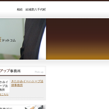
相続 結城郡八千代町
きたかみイーハトーブ法
律事務所
はこちら