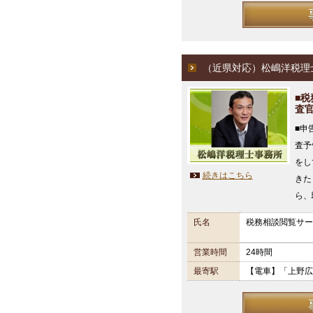
（近県対応）松嶋洋税理
■
査
■申
査予
をし
続きはこちら
きた
ら、
氏名
税務相談閲覧サー
営業時間
24時間
最寄駅
【電車】「上野広