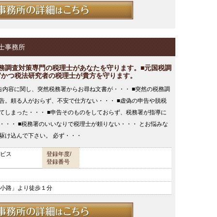
士事務所
税務調査対策専門の税理士があなたを守ります。■元国税調
官かつ税法研究者の税理士が貴方を守ります。
告内容に関し、突然税務署からお尋ね文書が・・・ ■突然の税務調
告。頼る人がおらず、不安で仕方ない・・・ ■虚偽の申告や脱税
てしまった・・・ ■申告そのものをしておらず、税務署が指導に
・・・ ■税務署のいいなりで税理士が頼りない・・・ とお悩みな
駆け込んで下さい。 必ず・・・
ビス
登録年度/
登録番号
小路」より徒歩１分