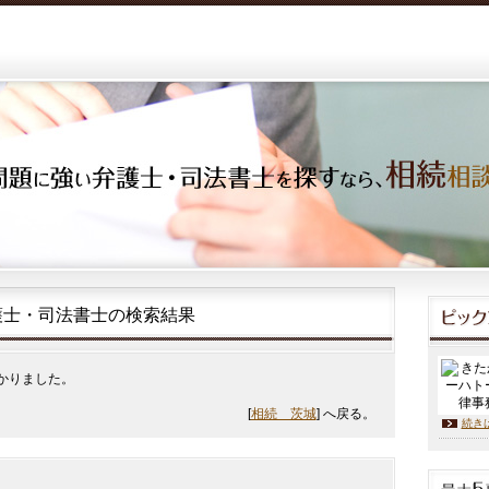
護士・司法書士の検索結果
かりました。
[
相続 茨城
] へ戻る。
続き