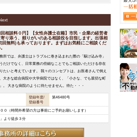
ext
初回相談料０円】【女性弁護士在籍】市民・企業の経営者
に寄り添う、頼りがいのある相談役を目指します。出張相
(初回無料)も承っております。まずはお気軽にご相談くだ
い。
務所では、弁護士はトラブルに巻き込まれた際の「駆け込み寺」
うだけでなく、日常業務の些細なことでもご相談いただける存在
りたいと考えています。 我々のコンセプトは、お医者さんで例え
、大きな総合病院や大学病院ではなく、「小さな、でも親切な町
」。 大きな病院のように待たせません。待た・・・
登録年度/
第46480号
登録番号
００（時間外希望の方は事前にご予約お願いします）
」より徒歩３分