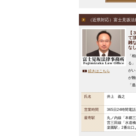
（近県対応）富士見坂法
【
て
雑
な
「相
る」
がい
続きはこちら
が難
「遺
氏名
井上 義之
営業時間
365日24時間電
最寄駅
丸ノ内線「本郷三
営三田線「水道橋
楽園駅」2番出口