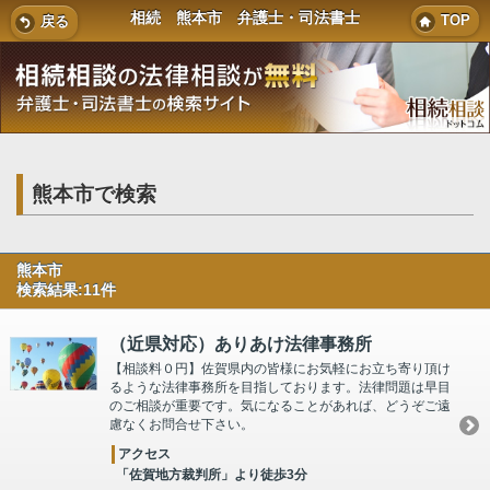
相続 熊本市 弁護士・司法書士
TOP
戻る
熊本市で検索
熊本市
検索結果:11件
（近県対応）ありあけ法律事務所
【相談料０円】佐賀県内の皆様にお気軽にお立ち寄り頂け
るような法律事務所を目指しております。法律問題は早目
のご相談が重要です。気になることがあれば、どうぞご遠
慮なくお問合せ下さい。
アクセス
「佐賀地方裁判所」より徒歩3分