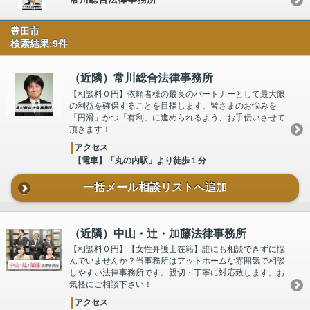
豊田市
検索結果:9件
（近隣）常川総合法律事務所
【相談料０円】依頼者様の最良のパートナーとして最大限
の利益を確保することを目指します。皆さまのお悩みを
「円滑」かつ「有利」に進められるよう、お手伝いさせて
頂きます！
アクセス
【電車】「丸の内駅」より徒歩１分
一括メール相談リストへ追加
（近隣）中山・辻・加藤法律事務所
【相談料０円】【女性弁護士在籍】誰にも相談できずに悩
んでいませんか？当事務所はアットホームな雰囲気で相談
しやすい法律事務所です。親切・丁寧に対応致します。お
気軽にご相談下さい！
アクセス