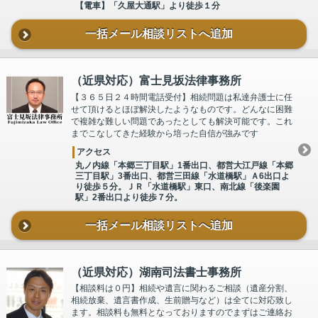
【電車】「久屋大通駅」より徒歩１分
一括メール相談リストへ追加
（近県対応）富士見坂法律事務所
【３６５日２４時間電話受付】相続問題は私達弁護士に任
せて頂けるとほぼ解決したようなものです。どんなに困難
で複雑な難しい問題であったとしても解決可能です。これ
までこなしてきた経験から培った自信が強みです
アクセス
丸ノ内線「本郷三丁目駅」1番出口、都営大江戸線「本郷
三丁目駅」3番出口、都営三田線「水道橋駅」Ａ6出口よ
り徒歩５分。ＪＲ「水道橋駅」東口、南北線「後楽園
駅」2番出口より徒歩７分。
一括メール相談リストへ追加
（近県対応）湖南司法書士事務所
【相談料は０円】相続や遺言に関わるご相談（遺産分割、
相続放棄、遺言書作成、生前贈与など）は全てに対応致し
ます。相談料も無料となっておりますのでまずはご連絡お