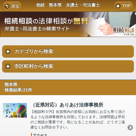
相続 熊本県 弁護士・司法書士
TOP
戻る
カテゴリから検索
市区町村から検索
熊本県
検索結果:21件
（近県対応）ありあけ法律事務所
【相談料０円】佐賀県内の皆様にお気軽にお立ち寄り頂け
るような法律事務所を目指しております。法律問題は早目
のご相談が重要です。気になることがあれば、どうぞご遠
慮なくお問合せ下さい。
アクセス