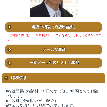
電話で相談
（通話料無料）
※お電話の際には、「相続相談ドットコムを見た」と伝えるとスムーズで
す。
メールで相談
一括メール相談リストへ追加
職務信条
■相続問題は相談料は０円です（但し2時間まででお願
いします）
■手数料は分割払いが可能です。
■料金も見積もりも無料でお受けします。