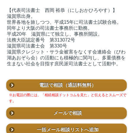
【代表司法書士 西岡 裕恭（にしおかひろやす）】
滋賀県出身。
世界各地を旅しつつ、平成15年に司法書士試験合格。
同年より大阪の司法書士事務所に勤務。
平成20年 滋賀県にて独立し、事務所開設。
法務大臣認定番号 第313072号
滋賀県司法書士会 第330号
滋賀県クレジット・サラ金被害をなくす会連絡会（びわ
湖あおぞら会）の活動にも積極的に関与し、多重債務を
生まない社会を目指す庶民派司法書士として活動中。
電話で相談
（通話料無料）
※お電話の際には、「相続相談ドットコムを見た」と伝えるとスムーズで
す。
メールで相談
一括メール相談リストへ追加