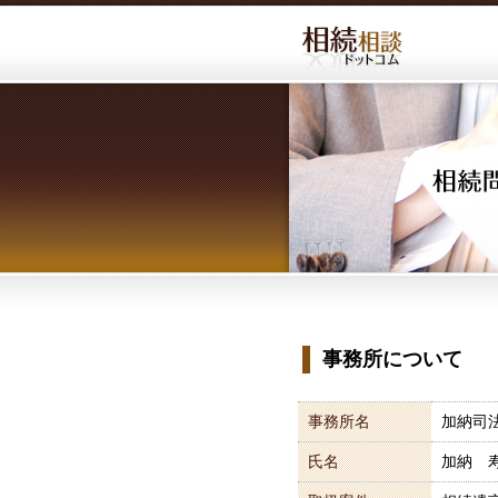
事務所について
事務所名
加納司
氏名
加納 