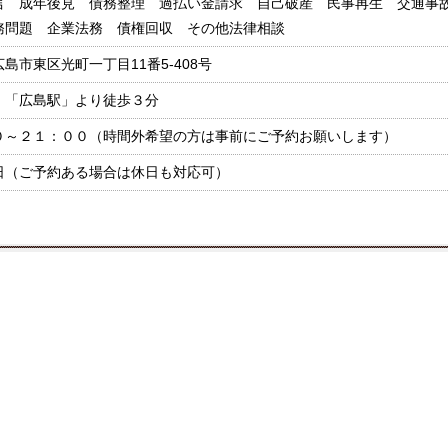
言 成年後見 債務整理 過払い金請求 自己破産 民事再生 交通事
務問題 企業法務 債権回収 その他法律相談
島市東区光町一丁目11番5-408号
】「広島駅」より徒歩３分
０～２１：００（時間外希望の方は事前にご予約お願いします）
日（ご予約ある場合は休日も対応可）