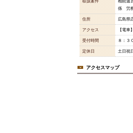
取扱案件
相続遺
係 労
住所
広島県広
アクセス
【電車
受付時間
８：３
定休日
土日祝
アクセスマップ