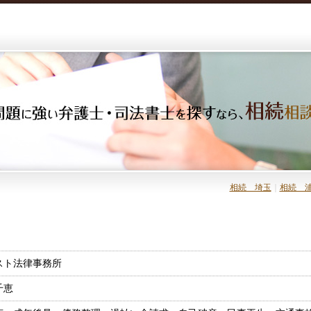
相続 埼玉
｜
相続 浦
スト法律事務所
千恵