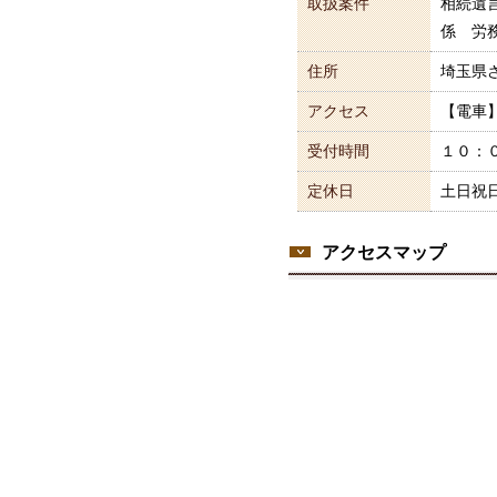
取扱案件
相続遺
係 労
住所
埼玉県さ
アクセス
【電車
受付時間
１０：
定休日
土日祝
アクセスマップ