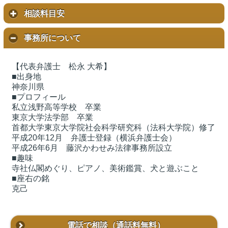
相談料目安
事務所について
【代表弁護士 松永 大希】
■出身地
神奈川県
■プロフィール
私立浅野高等学校 卒業
東京大学法学部 卒業
首都大学東京大学院社会科学研究科（法科大学院）修了
平成20年12月 弁護士登録（横浜弁護士会）
平成26年6月 藤沢かわせみ法律事務所設立
■趣味
寺社仏閣めぐり、ピアノ、美術鑑賞、犬と遊ぶこと
■座右の銘
克己
電話で相談
（通話料無料）