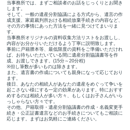
当事務所では、まずご相談者のお話をじっくりとお聞き
します。
そして、一般の遺産分割協議による方式から、遺言の作
成支援、家庭裁判所おける相続放棄手続きの内容など、
その方の事情にあった方法を一緒に見つけてまいりま
す。
当事務所オリジナルの資料収集方法リストをお渡しし、
内容がお分かりいただけるよう丁寧に説明致します。
事前に戸籍謄本等、最低限度の資料をご準備いただけれ
ば、お待ちいただいている間に遺産分割協議書等を作
成、お渡しできます。(15分～20分程)
※但し筆数が多いものは除きます。
また、遺言書の作成についても親身になって応じており
ます。
後日、あなたの相続人があなたの遺産をめぐって争いを
起こさない様にする一定の効果があります。特におすす
めするのは相続人が多い方々、もしくはお子さんがいら
っしゃらない方々です。
その他、戸籍取得・遺産分割協議書の作成・名義変更手
続き・公正証書遺言などのお手続きについてもご相談に
応じます。まずはお気軽にご連絡ください。