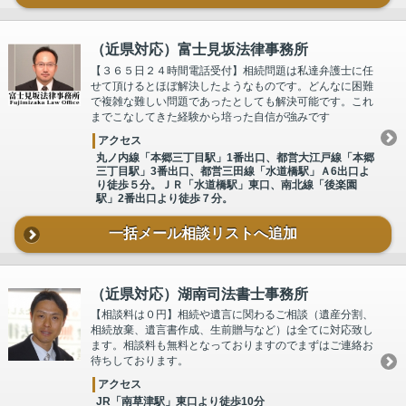
（近県対応）富士見坂法律事務所
【３６５日２４時間電話受付】相続問題は私達弁護士に任
せて頂けるとほぼ解決したようなものです。どんなに困難
で複雑な難しい問題であったとしても解決可能です。これ
までこなしてきた経験から培った自信が強みです
アクセス
丸ノ内線「本郷三丁目駅」1番出口、都営大江戸線「本郷
三丁目駅」3番出口、都営三田線「水道橋駅」Ａ6出口よ
り徒歩５分。ＪＲ「水道橋駅」東口、南北線「後楽園
駅」2番出口より徒歩７分。
一括メール相談リストへ追加
（近県対応）湖南司法書士事務所
【相談料は０円】相続や遺言に関わるご相談（遺産分割、
相続放棄、遺言書作成、生前贈与など）は全てに対応致し
ます。相談料も無料となっておりますのでまずはご連絡お
待ちしております。
アクセス
JR「南草津駅」東口より徒歩10分