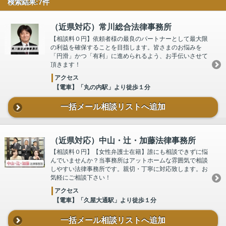
検索結果:7件
（近県対応）常川総合法律事務所
【相談料０円】依頼者様の最良のパートナーとして最大限
の利益を確保することを目指します。皆さまのお悩みを
「円滑」かつ「有利」に進められるよう、お手伝いさせて
頂きます！
アクセス
【電車】「丸の内駅」より徒歩１分
一括メール相談リストへ追加
（近県対応）中山・辻・加藤法律事務所
【相談料０円】【女性弁護士在籍】誰にも相談できずに悩
んでいませんか？当事務所はアットホームな雰囲気で相談
しやすい法律事務所です。親切・丁寧に対応致します。お
気軽にご相談下さい！
アクセス
【電車】「久屋大通駅」より徒歩１分
一括メール相談リストへ追加